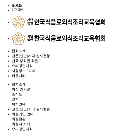
HOME
LOGIN
협회소개
전문(민간)자격 실시현황
전국 정회원 학원
요리경연대회
시험정보 / 교재
커뮤니티
협회소개
회장 인사말
조직도
연혁
위치안내
전문(민간)자격 실시현황
회원가입 안내
회원현황
회원사 소식
요리경연대회