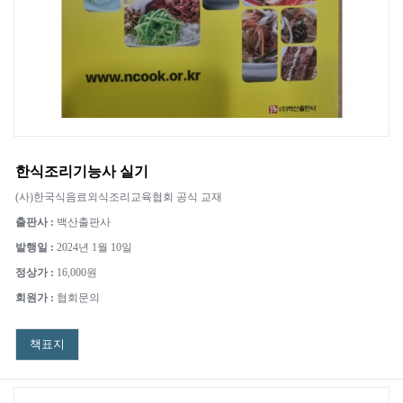
한식조리기능사 실기
(사)한국식음료외식조리교육협회 공식 교재
출판사 :
백산출판사
발행일 :
2024년 1월 10일
정상가 :
16,000원
회원가 :
협회문의
책표지