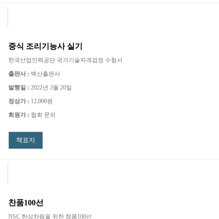
중식 조리기능사 실기
한국산업인력공단 국가기술자격검정 수험서
출판사 :
백산출판사
발행일 :
2022년 3월 20일
정상가 :
12,000원
회원가 :
협회 문의
책표지
찬품100선
NSC 한상차림을 위한 참품100선