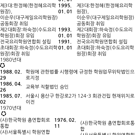
제3대:한정혜(한정혜요리학
제3대:한정혜(한정혜요리학
1995.
원장),
원장),
01. 01
이순우(대구제일요리학원장)
이순우(대구제일요리학원장)
공동회장 취임
공동회장 취임
제2대회장:하숙정(수도요리
제2대회장:하숙정(수도요리
1993.
학원장)회장 유임
학원장)회장 유임
01. 01
전국요리학원연합회 설립
전국요리학원연합회 설립
1991.
초대회장:하숙정(수도요리학
초대회장:하숙정(수도요리학
01. 01
원장)회장 취임
원장)회장 취임
1980년대
학원에 관한법률 시행령에 규정한 학원업무위탁법인으
1988. 02.
로지정
29
1986. 04.
교육부 직할법인 승인
26
서울시 용산구 한강로2가 124-3 회관건립 현재위치로
1985. 07.
이전
02
1970년대
(사)한국학원 총연합회로
1976. 02.
(사)한국학원 총연합회로통
통합
11
합
(사)서울특별시 학원연합