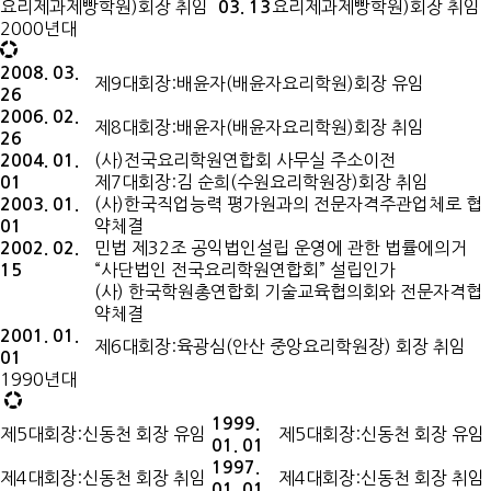
요리제과제빵학원)회장 취임
요리제과제빵학원)회장 취임
03. 13
2000년대
2008. 03.
제9대회장:배윤자(배윤자요리학원)회장 유임
26
2006. 02.
제8대회장:배윤자(배윤자요리학원)회장 취임
26
(사)전국요리학원연합회 사무실 주소이전
2004. 01.
제7대회장:김 순희(수원요리학원장)회장 취임
01
(사)한국직업능력 평가원과의 전문자격주관업체로 협
2003. 01.
약체결
01
민법 제32조 공익법인설립 운영에 관한 법률에의거
2002. 02.
“사단법인 전국요리학원연합회” 설립인가
15
(사) 한국학원총연합회 기술교육협의회와 전문자격협
약체결
2001. 01.
제6대회장:육광심(안산 중앙요리학원장) 회장 취임
01
1990년대
1999.
제5대회장:신동천 회장 유임
제5대회장:신동천 회장 유임
01. 01
1997.
제4대회장:신동천 회장 취임
제4대회장:신동천 회장 취임
01. 01