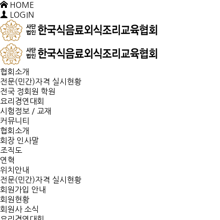
HOME
LOGIN
협회소개
전문(민간)자격 실시현황
전국 정회원 학원
요리경연대회
시험정보 / 교재
커뮤니티
협회소개
회장 인사말
조직도
연혁
위치안내
전문(민간)자격 실시현황
회원가입 안내
회원현황
회원사 소식
요리경연대회