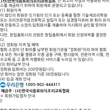
는 최고의 자질과 차별화된 서비
(사)한국식음료외식조리교육협회
스를 제공하기 위하여 회원제로 운영되고 있습니다.
(1) 회원자격
이 법인의 회원은 인가청의 인가 또는 등록을 필한 기술계요리학원
또는 요리전문직업전문학교 설립자 또는 실경영자로써 본 회의 취지
에 찬동하고 소정의 입회원서를 제출하여 이사회의 승인을 얻어야
한다.
다만, 창립총회시의 전원은 창립총회에서 회원 선정여부를 결정한
다.
(2) 정회원 자격 및 혜택
협회 소정의 년 회비를 납부한 회원기관을 “정회원”이라 하여 협회
내 모든 게시물 열람과 각종 공동 구매, 행사참여, 전문자격 시험, 연
수교육 등 고 품격 차별화된 서비스를 누리실 수 있습니다.
(3) 회비납부 안내
정회원 입회비는 200만원입니다.
년 회비는 일반 정회원 기준 36만원입니다.
(4) 입금 계좌 안내
1005-902-444311
예금주 : (사)한국식음료외식조리교육협회
※ 회원가입절차 안내