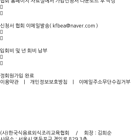
협회 홈페이지 자료실에서 가입신청서 다운로드 후 작성
신청서 협회 이메일발송( kfbea@naver.com )
입회비 및 년 회비 납부
정회원가입 완료
이용약관
|
개인정보보호방침
|
이메일주소무단수집거부
(사)한국식음료외식조리교육협회 / 회장 : 김희순
사무소 : 서울시 영등포구 경인로 829 3층