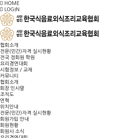
HOME
LOGIN
협회소개
전문(민간)자격 실시현황
전국 정회원 학원
요리경연대회
시험정보 / 교재
커뮤니티
협회소개
회장 인사말
조직도
연혁
위치안내
전문(민간)자격 실시현황
회원가입 안내
회원현황
회원사 소식
요리경연대회